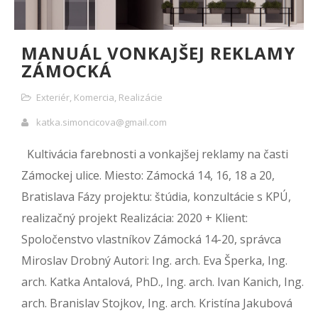
MANUÁL VONKAJŠEJ REKLAMY
ZÁMOCKÁ
Exteriér
,
Komercia
,
Realizácie
katka.simoncicova@gmail.com
Kultivácia farebnosti a vonkajšej reklamy na časti
Zámockej ulice. Miesto: Zámocká 14, 16, 18 a 20,
Bratislava Fázy projektu: štúdia, konzultácie s KPÚ,
realizačný projekt Realizácia: 2020 + Klient:
Spoločenstvo vlastníkov Zámocká 14-20, správca
Miroslav Drobný Autori: Ing. arch. Eva Šperka, Ing.
arch. Katka Antalová, PhD., Ing. arch. Ivan Kanich, Ing.
arch. Branislav Stojkov, Ing. arch. Kristína Jakubová