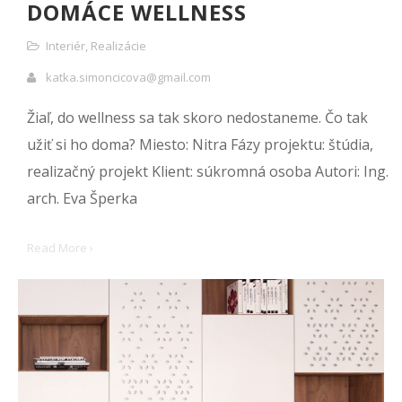
DOMÁCE WELLNESS
Interiér
,
Realizácie
katka.simoncicova@gmail.com
Žiaľ, do wellness sa tak skoro nedostaneme. Čo tak
užiť si ho doma? Miesto: Nitra Fázy projektu: štúdia,
realizačný projekt Klient: súkromná osoba Autori: Ing.
arch. Eva Šperka
Read More ›