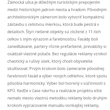
Zámocká ulica je dôležitým turistickým prepojením
medzi historickým jadrom mesta a hradom. Pôvodným
architektonickým zámerom bolo vytvoriť kompaktnú
zástavbu s celistvou mierkou, ktorá bude pestrá v
detailoch. Štyri riešené objekty sú zložené z 11-tich
celkov s iným výrazom a farebnosťou. Fasády boli
zanedbávané, partery rôzne prefarbené, prevádzky si
osádzali vlastné pútače. Bez regulácie reklamy vznikol
chaotický a rušivý úsek, ktorý chceli obyvatelia
skultivovať. Prvým krokom bolo zameranie pôvodnej
farebnosti fasád a výber nových odtieňov, ktoré spolu
pôsobia harmonicky. Výber bol tvorený v súčinnosti s
KPÚ. Keďže v čase návrhu a realizácie projektu ešte
nemalo mesto vlastnú metodiku reklamy bolo druhým
krokom vypracovanie manuálu vonkajšej reklamy,